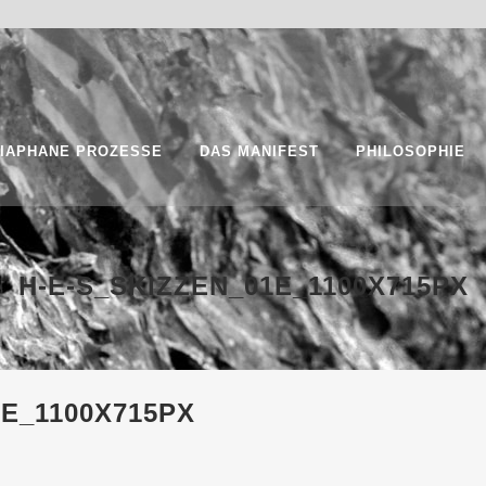
IAPHANE PROZESSE
DAS MANIFEST
PHILOSOPHIE
H-E-S_SKIZZEN_01E_1100X715PX
E_1100X715PX