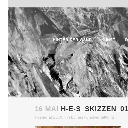
HINTER DER WAND
KUNST
D
16 MAI
H-E-S_SKIZZEN_01
Posted at 23:05h
in
by
hes kunstvermittlung