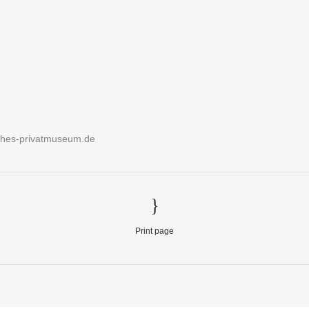
w.hes-privatmuseum.de
Print page