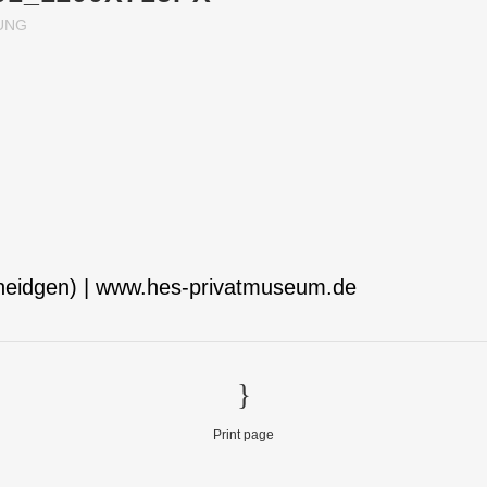
UNG
cheidgen) | www.hes-privatmuseum.de
Print page