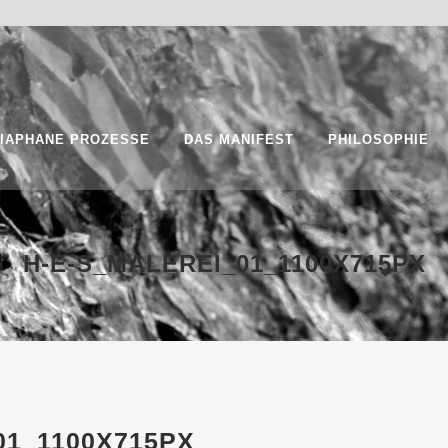
IAPHANE PROZESSE
DAS MANIFEST
PHILOSOPHIE
H-E-S_MALEREI_01_1100X715PX
01_1100X715PX