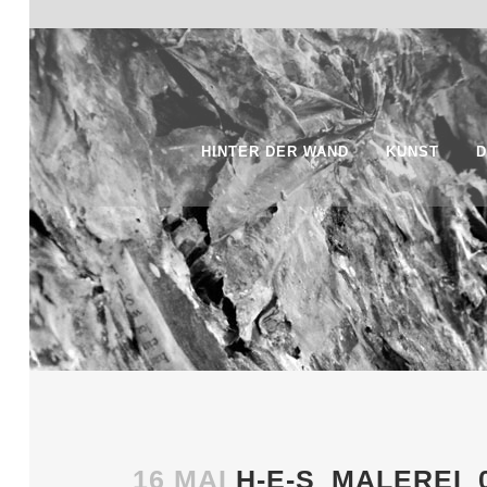
HINTER DER WAND
KUNST
D
16 MAI
H-E-S_MALEREI_